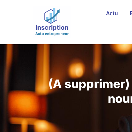
Actu
(A supprimer)
nour