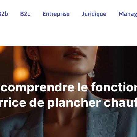
B2b
B2c
Entreprise
Juridique
Manag
 comprendre le foncti
rice de plancher chau